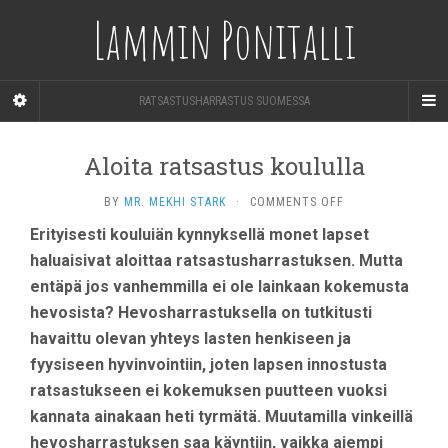
Lammin Ponitalli
RATSASTUSHARRASTUS SUOMESSA
Aloita ratsastus koululla
ON
BY
MR. MEKHI STARK
·
COMMENTS OFF
ALOITA
Erityisesti kouluiän kynnyksellä monet lapset
RATSASTUS
haluaisivat aloittaa ratsastusharrastuksen. Mutta
KOULULLA
entäpä jos vanhemmilla ei ole lainkaan kokemusta
hevosista? Hevosharrastuksella on tutkitusti
havaittu olevan yhteys lasten henkiseen ja
fyysiseen hyvinvointiin, joten lapsen innostusta
ratsastukseen ei kokemuksen puutteen vuoksi
kannata ainakaan heti tyrmätä. Muutamilla vinkeillä
hevosharrastuksen saa käyntiin, vaikka aiempi