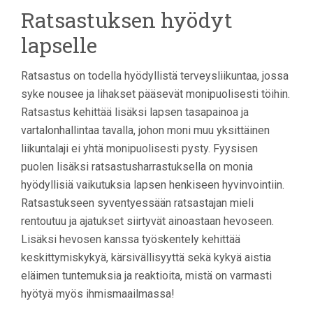
Ratsastuksen hyödyt
lapselle
Ratsastus on todella hyödyllistä terveysliikuntaa, jossa
syke nousee ja lihakset pääsevät monipuolisesti töihin.
Ratsastus kehittää lisäksi lapsen tasapainoa ja
vartalonhallintaa tavalla, johon moni muu yksittäinen
liikuntalaji ei yhtä monipuolisesti pysty. Fyysisen
puolen lisäksi ratsastusharrastuksella on monia
hyödyllisiä vaikutuksia lapsen henkiseen hyvinvointiin.
Ratsastukseen syventyessään ratsastajan mieli
rentoutuu ja ajatukset siirtyvät ainoastaan hevoseen.
Lisäksi hevosen kanssa työskentely kehittää
keskittymiskykyä, kärsivällisyyttä sekä kykyä aistia
eläimen tuntemuksia ja reaktioita, mistä on varmasti
hyötyä myös ihmismaailmassa!