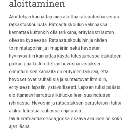
aloittaminen
Aloittelijan kannattaa aina aloittaa ratsastusharrastus
ratsastuskoulusta. Ratsastuskoulun valinnassa
kannattaa kuitenkin olla tarkkana, erityisesti lasten
ollessa kyseessä. Ratsastuskouluihin ja niiden
toimintatapoihin ja ilmapiiriin sekä hevosten
hyvinvointiin kannattaa käydä tutustumassa etukäteen
paikan päällä. Aloittelijan hevosharrastuksen
onnistumisen kannalta on erityisen tärkeää, että
hevoset ovat rauhallisia ja suhtautuvat ihmisiin,
erityisesti lapsiin, ystävällisesti. Lapsen tulisi päästä
aloittamaan harrastus ikäluokalleen suunnatussa
ryhmässä. Hevosiin ja ratsastuksen perusteisiin tulisi
aluksi tutustua rauhassa ohjatussa
talutusratsastuksessa, jossa osaava aikuinen on koko
ajan läsnä.